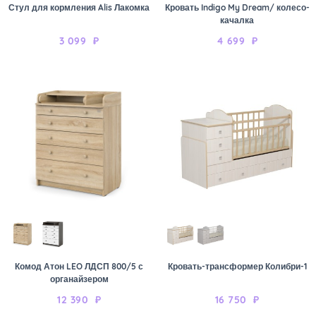
Стул для кормления Alis Лакомка
Кровать Indigo My Dream/ колесо-
качалка
3 099
₽
4 699
₽
Комод Атон LEO ЛДСП 800/5 с
Кровать-трансформер Колибри-1
органайзером
12 390
₽
16 750
₽