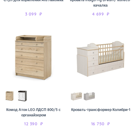
качалка
3 099
₽
4 699
₽
Комод Атон LEO ЛДСП 800/5 с
Кровать-трансформер Колибри-1
органайзером
12 390
₽
16 750
₽