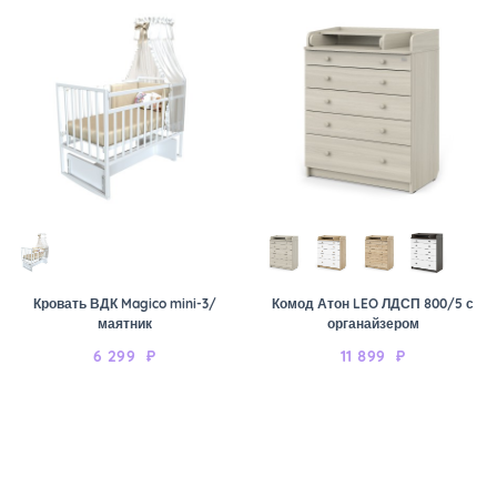
Кровать ВДК Magico mini-3/
Комод Атон LEO ЛДСП 800/5 с
маятник
органайзером
6 299
₽
11 899
₽