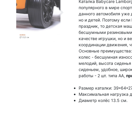
Каталка Babycare Lamborg
популярного в мире спор
данного автомобиля уже 
но и детей. Поэтому если
праздник, то детская маш
бесшумными резиновыми 
качестве игрушки, но и 
координации движения, ч
Основные преимущества: 
колес - бесшумная износо
мелодий, высота сиденья
сиденьем, удобное, широк
работы - 2 шт. типа АА,
пр
Размер каталки: 39*64*2
Максимальная нагрузка до
Диаметр колёс 13.5 см.