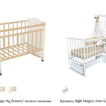
igo My Dream/ колесо-качалка
Кровать ВДК Magico mini-3