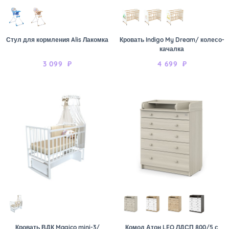
Стул для кормления Alis Лакомка
Кровать Indigo My Dream/ колесо-
качалка
3 099
₽
4 699
₽
Кровать ВДК Magico mini-3/
Комод Атон LEO ЛДСП 800/5 с