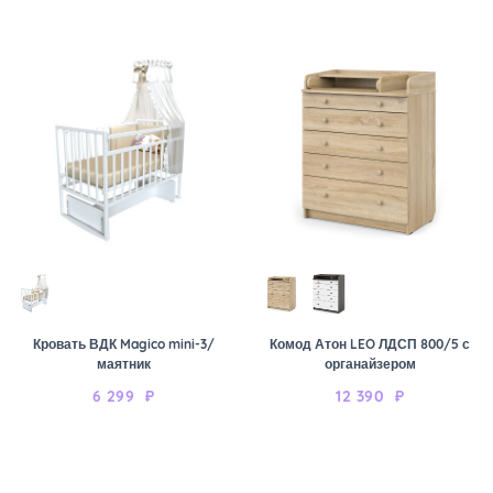
Кровать ВДК Magico mini-3/
Комод Атон LEO ЛДСП 800/5 с
маятник
органайзером
6 299
₽
12 390
₽