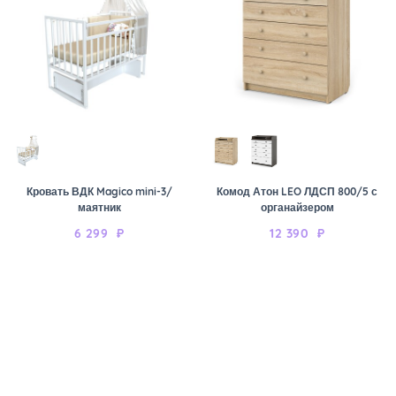
Кровать ВДК Magico mini-3/
Комод Атон LEO ЛДСП 800/5 с
маятник
органайзером
6 299
₽
12 390
₽