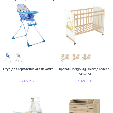
Стул для кормления Alis Лакомка
Кровать Indigo My Dream/ колесо-
качалка
3 099
₽
4 699
₽