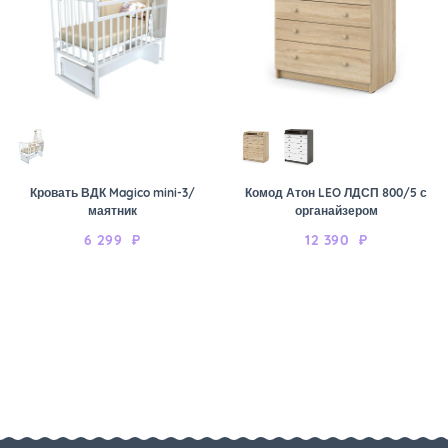
Кровать ВДК Magico mini-3/
Комод Атон LEO ЛДСП 800/5 с
маятник
органайзером
6 299
₽
12 390
₽