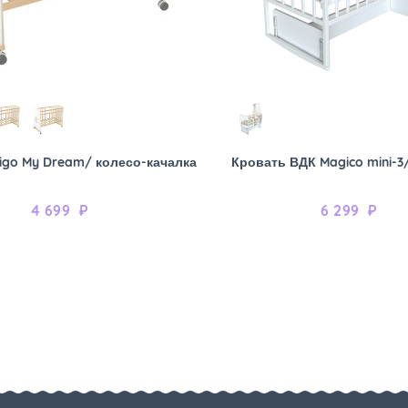
igo My Dream/ колесо-качалка
Кровать ВДК Magico mini-3
4 699
₽
6 299
₽