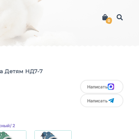
0
a Детям НД7-7
Написать
Написать
сный/ 2