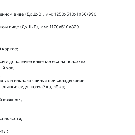
енном виде (ДхШхВ), мм: 1250х510х1050/990;
ном виде (ДхШхВ), мм: 1170х510х320.
 каркас;
и и дополнительные колеса на полозьях;
ый ход;
;
е угла наклона спинки при складывании;
 спинки: сидя, полулёжа, лёжа;
й козырек;
опасности;
;
нты;