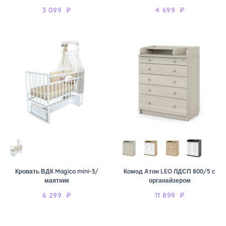
3 099
₽
4 699
₽
Кровать ВДК Magico mini-3/
Комод Атон LEO ЛДСП 800/5 с
маятник
органайзером
6 299
₽
11 899
₽