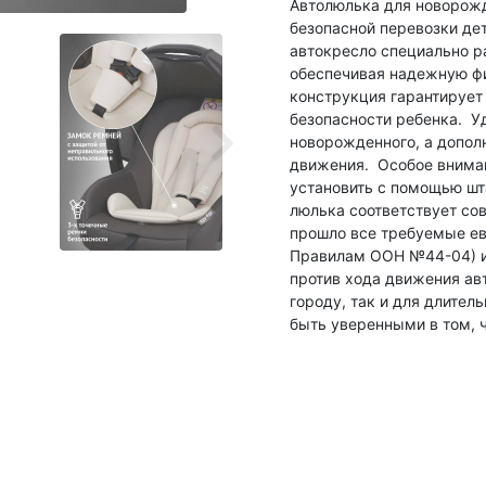
Автолюлька для новорожд
безопасной перевозки дете
автокресло специально р
обеспечивая надежную фи
конструкция гарантирует 
безопасности ребенка. У
новорожденного, а допол
движения. Особое вниман
установить с помощью шт
люлька соответствует со
прошло все требуемые ев
Правилам ООН №44-04) и 
против хода движения авт
городу, так и для длител
быть уверенными в том, 