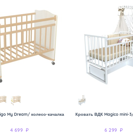
igo My Dream/ колесо-качалка
Кровать ВДК Magico mini-3
4 699
₽
6 299
₽